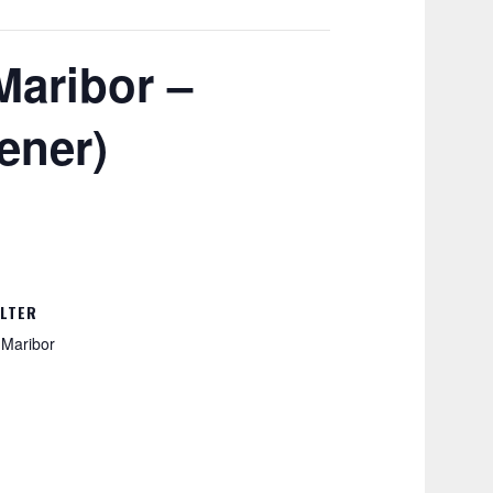
Maribor –
ener)
LTER
Maribor