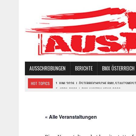
AUSSCHREIBUNGEN
BERICHTE
BMX ÖSTERREICH 
HOT TOPICS
5. APRIL 2026
|
BMX AUSTRIA NEWS 2026
20. APRIL 2025
|
BMX AUSTRIA NEWS 2025
27. FEBRUAR 2024
|
NEWS 2024 CYCLING AUSTRIA BMX CUP
2. FEBRUAR 2024
|
HALLO BMX – FREUNDE & FREUNDINNEN!
« Alle Veranstaltungen
1. JUNI 2026
|
ÖSTERREICHISCHE BMX-STAATSMEISTERSCHAF – ÖST