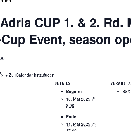
unden.
Adria CUP 1. & 2. Rd. 
A-Cup Event, season op
:00
+ Zu iCalendar hinzufügen
DETAILS
VERANSTA
Beginn:
BSX 
10. Mai 2025 @
8:00
Ende:
11. Mai 2025 @
17:00